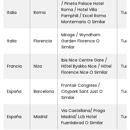
/ Pineta Palace Hotel
Roma / Hotel Villa
Italia
Roma
Turi
Pamphili / Excel Roma
Montemario O Similar
Mirage / Wyndham
Italia
Florencia
Garden Florence O
Turi
Similar
Ibis Nice Centre Gare /
Francia
Niza
Hôtel Byakko Nice / Hôtel
Turi
Florence Nice O Similar
Frontair Congress /
España
Barcelona
Citypark Sant Just O
Turi
Similar
Via Castellana/ Praga
España
Madrid
Madrid/ Lcb Hotel
Turi
Fuenlabrad O Similar