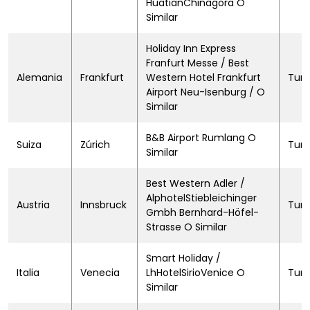
HuatianChinagora O
Similar
Holiday Inn Express
Franfurt Messe / Best
Alemania
Frankfurt
Western Hotel Frankfurt
Turi
Airport Neu-Isenburg / O
Similar
B&B Airport Rumlang O
Suiza
Zúrich
Turi
Similar
Best Western Adler /
AlphotelStiebleichinger
Austria
Innsbruck
Turi
Gmbh Bernhard-Höfel-
Strasse O Similar
Smart Holiday /
Italia
Venecia
LhHotelSirioVenice O
Turi
Similar