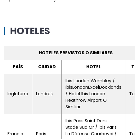
HOTELES
HOTELES PREVISTOS O SIMILARES
PAÍS
CIUDAD
HOTEL
TI
Ibis London Wembley /
IbisLondonExcelDocklands
Inglaterra
Londres
/ Hotel Ibis London
Turi
Heathrow Airport O
Similiar
Ibis Paris Saint Denis
Stade Sud Or / Ibis Paris
Francia
París
La Défense Courbevoi /
Turi