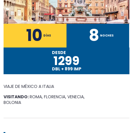
10
8
DÍAS
NOCHES
DESDE
1299
DBL
+
899
IMP
VIAJE DE MÉXICO A
ITALIA
VISITANDO:
ROMA, FLORENCIA, VENECIA,
BOLONIA