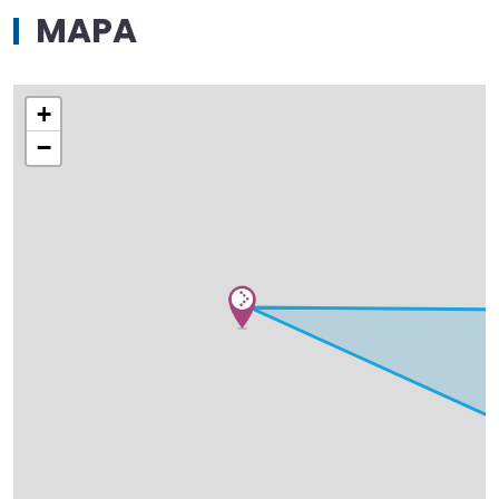
MAPA
+
−