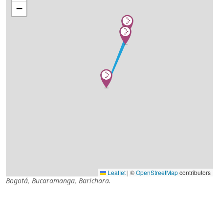
−
Leaflet
|
©
OpenStreetMap
contributors
Bogotá
,
Bucaramanga
,
Barichara
.