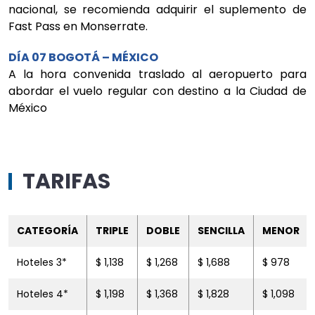
nacional, se recomienda adquirir el suplemento de
Fast Pass en Monserrate.
DÍA 07 BOGOTÁ – MÉXICO
A la hora convenida traslado al aeropuerto para
abordar el vuelo regular con destino a la Ciudad de
México
TARIFAS
CATEGORÍA
TRIPLE
DOBLE
SENCILLA
MENOR
Hoteles 3*
$ 1,138
$ 1,268
$ 1,688
$ 978
Hoteles 4*
$ 1,198
$ 1,368
$ 1,828
$ 1,098